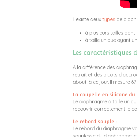
Il existe deux
types
de diaph
à plusieurs tailles do
à taille unique ayant u
Les caractéristiques 
A la différence des diaphrag
retrait et des picots d’accroc
abouti à ce jour. Il mesure 
La coupelle en silicone du
Le diaphragme à taille uniq
recouvrir correctement le col
Le rebord souple :
Le rebord du diaphragme va
souplesse du diaphragme le r