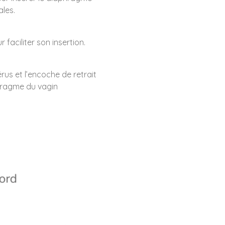
ales.
faciliter son insertion.
érus et l’encoche de retrait
phragme du vagin