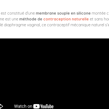
est constitué d’une
membrane souple en silicone
montée c
gme est une
méthode de
contraception naturelle
et sans ho
é diaphragme vaginal, ce contraceptif mécanique naturel s’i