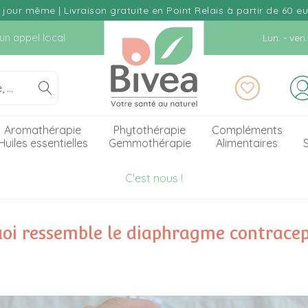
our même | Livraison gratuite en Point Relais à partir de 60 e
d'un appel local
Lun. - ve
Aromathérapie
Phytothérapie
Compléments
Huiles essentielles
Gemmothérapie
Alimentaires
S
C'est nous !
oi ressemble le diaphragme contracep