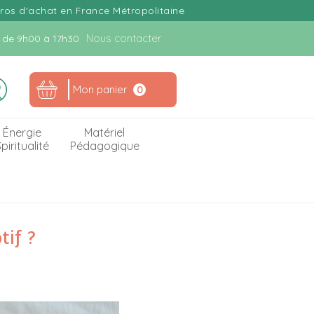
uros d'achat en France Métropolitaine
Nous contacter
n. de 9h00 à 17h30
Mon panier
0
Énergie
Matériel
piritualité
Pédagogique
tif ?