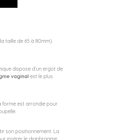
.
la taille de 65 à 80mm).
unique dispose d’un ergot de
gme vaginal
est le plus
a forme est arrondie pour
upelle.
ir son positionnement. La
pour insérer le diaphragme