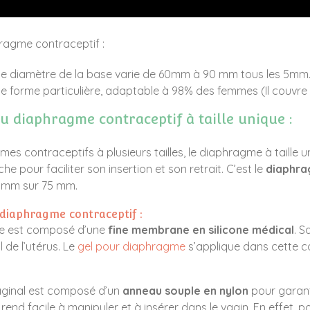
ragme contraceptif :
nt le diamètre de la base varie de 60mm à 90 mm tous les 5mm
ne forme particulière, adaptable à 98% des femmes (Il couvre 
du diaphragme contraceptif à taille unique :
mes contraceptifs à plusieurs tailles, le diaphragme à taille 
he pour faciliter son insertion et son retrait. C’est le
diaphra
67 mm sur 75 mm.
 diaphragme contraceptif :
ue est composé d’une
fine membrane en silicone médical
. S
 de l’utérus. Le
gel pour diaphragme
s’applique dans cette co
ginal est composé d’un
anneau souple en nylon
pour garant
end facile à manipuler et à insérer dans le vagin. En effet, 