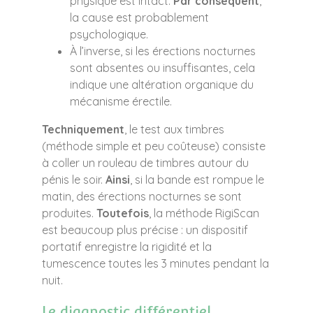
physique est intact.
Par conséquent
,
la cause est probablement
psychologique.
À l’inverse, si les érections nocturnes
sont absentes ou insuffisantes, cela
indique une altération organique du
mécanisme érectile.
Techniquement
, le test aux timbres
(méthode simple et peu coûteuse) consiste
à coller un rouleau de timbres autour du
pénis le soir.
Ainsi
, si la bande est rompue le
matin, des érections nocturnes se sont
produites.
Toutefois
, la méthode RigiScan
est beaucoup plus précise : un dispositif
portatif enregistre la rigidité et la
tumescence toutes les 3 minutes pendant la
nuit.
Le diagnostic différentiel