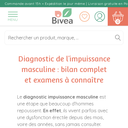
Skip
Commande avant 15h = Expédition le jour même | Livraison gratuite en Poi
to
content
MENU
0
Diagnostic de l’impuissance
masculine : bilan complet
et examens à connaître
Le
diagnostic impuissance masculine
est
une étape que beaucoup d’hommes
repoussent.
En effet
, ils vivent parfois avec
une dysfonction érectile depuis des mois,
voire des années, sans jamais consulter.