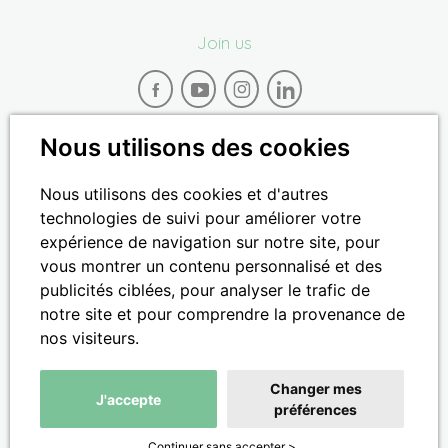
Join us
Nous utilisons des cookies
Nous utilisons des cookies et d'autres
Paiement 100% sécurisé
technologies de suivi pour améliorer votre
expérience de navigation sur notre site, pour
vous montrer un contenu personnalisé et des
publicités ciblées, pour analyser le trafic de
notre site et pour comprendre la provenance de
nos visiteurs.
Plan du site
Mentions légales
Conditions générales de vente
Archives
Accessibilité: partiellement conforme (94%)
Changer mes
J'accepte
préférences
Préférences de cookies