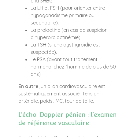
à la SHBG.
La LH et FSH (pour orienter entre
hypogonadisme primaire ou
secondaire).
La prolactine (en cas de suspicion
d’hyperprolactinémie).
La TSH (si une dysthyroïdie est
suspectée).
Le PSA (avant tout traitement
hormonal chez l’homme de plus de 50
ans).
En outre
, un bilan cardiovasculaire est
systématiquement associé : tension
artérielle, poids, IMC, tour de taille.
L’écho-Doppler pénien : l’examen
de référence vasculaire