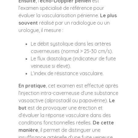
Ensuite
, l’
écho-Doppler pénien
est
l’examen spécialisé de référence pour
évaluer la vascularisation pénienne.
Le plus
souvent
réalisé par un radiologue ou un
urologue, il mesure :
Le débit systolique dans les artères
caverneuses (normal > 25-30 cm/s).
Le flux diastolique (indicateur de fuite
veineuse si élevé).
L’index de résistance vasculaire.
En pratique
, cet examen est effectué après
l’injection intra-caverneuse d’une substance
vasoactive (alprostadil ou papavérine).
Le
but
est de provoquer une érection et
d’évaluer la réponse vasculaire dans des
conditions fonctionnelles réelles.
De cette
manière
, il permet de distinguer une
insuffisance artérielle d’une fuite veineuse.