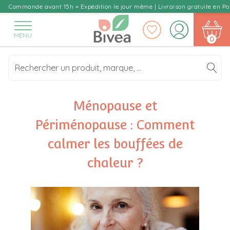
Skip
Commande avant 15h = Expédition le jour même | Livraison gratuite en Poi
to
content
MENU
0
Ménopause et
Périménopause : Comment
calmer les bouffées de
chaleur ?