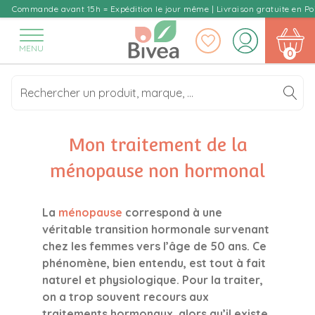
Skip
Commande avant 15h = Expédition le jour même | Livraison gratuite en Poi
to
content
MENU
0
Mon traitement de la
ménopause non hormonal
La
ménopause
correspond à une
véritable transition hormonale survenant
chez les femmes vers l’âge de 50 ans. Ce
phénomène, bien entendu, est tout à fait
naturel et physiologique. Pour la traiter,
on a trop souvent recours aux
traitements hormonaux, alors qu’il existe